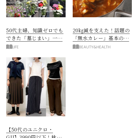
50代主婦、知識ゼロでも
20㎏減を支えた！話題の
できた「墓じまい」一つ
「無水カレー」基本の作
後悔したのは、ある順
り方とおすすめルウ6選
LIFE
BEAUTY&HEALTH
番!?
【50代のユニクロ・
GU】3990円以下！秋ま