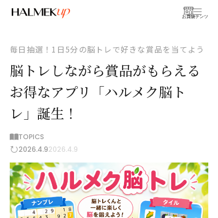
お買物
コンテンツ
毎日抽選！1日5分の脳トレで好きな賞品を当てよう
脳トレしながら賞品がもらえる
お得なアプリ「ハルメク脳ト
レ」誕生！
TOPICS
2026.4.9
2026.4.9