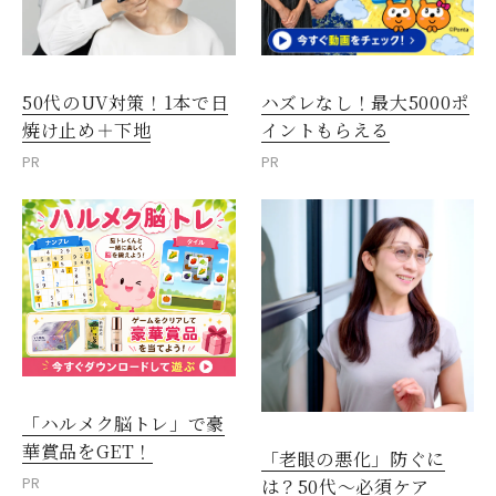
50代のUV対策！1本で日
ハズレなし！最大5000ポ
焼け止め＋下地
イントもらえる
PR
PR
「ハルメク脳トレ」で豪
華賞品をGET！
「老眼の悪化」防ぐに
PR
は？50代～必須ケア