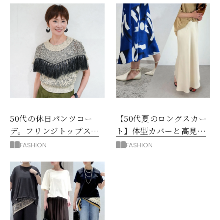
50代の休日パンツコー
【50代夏のロングスカー
デ。フリンジトップスを
ト】体型カバーと高見え
主役に洗練アースカラー
を叶える4コーデ
FASHION
FASHION
垢抜け！