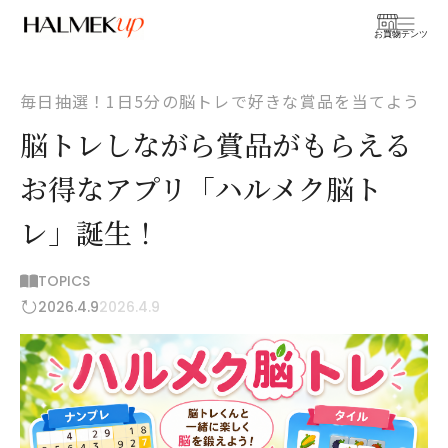
お買物
コンテンツ
毎日抽選！1日5分の脳トレで好きな賞品を当てよう
脳トレしながら賞品がもらえる
お得なアプリ「ハルメク脳ト
レ」誕生！
TOPICS
2026.4.9
2026.4.9