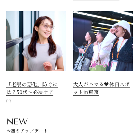
「老眼の悪化」防ぐに
大人がハマる♥休日スポ
は？50代～必須ケア
ットin東京
PR
NEW
今週のアップデート