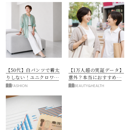
【50代】白パンツで着太
【1万人超の実証データ】
りしない！ユニクロワイ
意外？本当におすすめな
ドパンツ夏の着回しテク
運動とストレス解消法と
FASHION
BEAUTY&HEALTH
は？