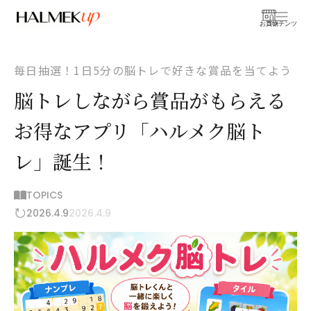
お買物
コンテンツ
毎日抽選！1日5分の脳トレで好きな賞品を当てよう
脳トレしながら賞品がもらえる
お得なアプリ「ハルメク脳ト
レ」誕生！
TOPICS
2026.4.9
2026.4.9