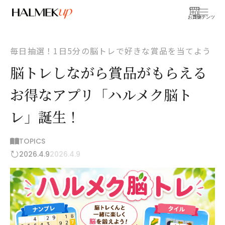
お買物
コンテンツ
毎日抽選！1日5分の脳トレで好きな賞品を当てよう
脳トレしながら賞品がもらえる
お得なアプリ「ハルメク脳ト
レ」誕生！
TOPICS
2026.4.9
2026.4.9