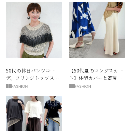
50代の休日パンツコー
【50代夏のロングスカー
デ。フリンジトップスを
ト】体型カバーと高見え
主役に洗練アースカラー
を叶える4コーデ
FASHION
FASHION
垢抜け！