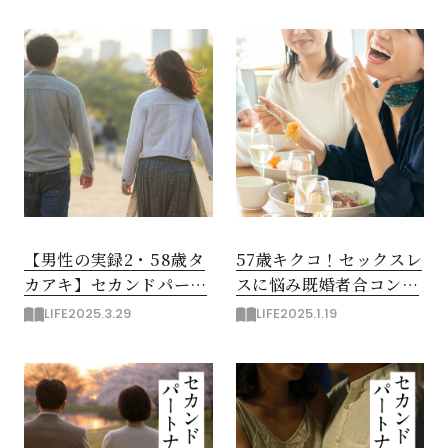
った結果
【男性の実録2・58歳タ
57歳キクコ！セックスレ
カアキ】セカンドパート
スに悩み既婚者合コンへ
ナーは複数もってリスク
参加
LIFE
2025.3.29
LIFE
2025.1.19
分散