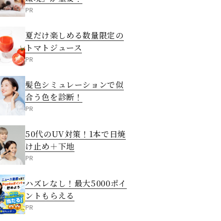
PR
夏だけ楽しめる数量限定の
トマトジュース
PR
髪色シミュレーションで似
合う色を診断！
PR
50代のUV対策！1本で日焼
け止め＋下地
PR
ハズレなし！最大5000ポイ
ントもらえる
PR