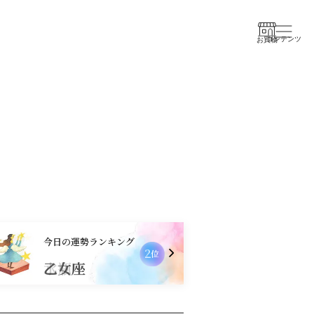
コンテンツ
お買物
今日の運勢ランキング
2
位
乙女座