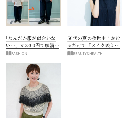
｢なんだか服が似合わな
50代の夏の救世主！かけ
い…」が3300円で解消！
るだけで「メイク映え」
阪神梅田のサービスが神
する眼鏡
FASHION
BEAUTY&HEALTH
だった