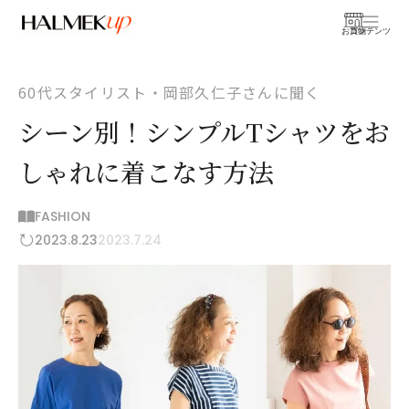
お買物
コンテンツ
60代スタイリスト・岡部久仁子さんに聞く
シーン別！シンプルTシャツをお
しゃれに着こなす方法
FASHION
2023.8.23
2023.7.24