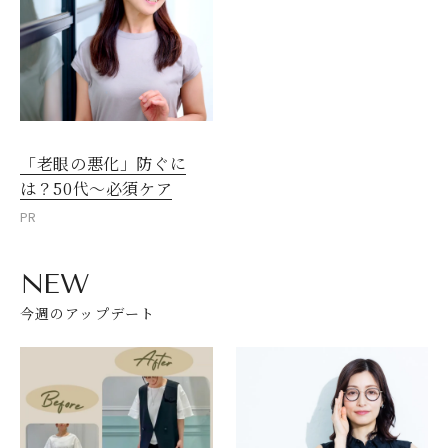
「老眼の悪化」防ぐに
は？50代～必須ケア
PR
NEW
今週のアップデート