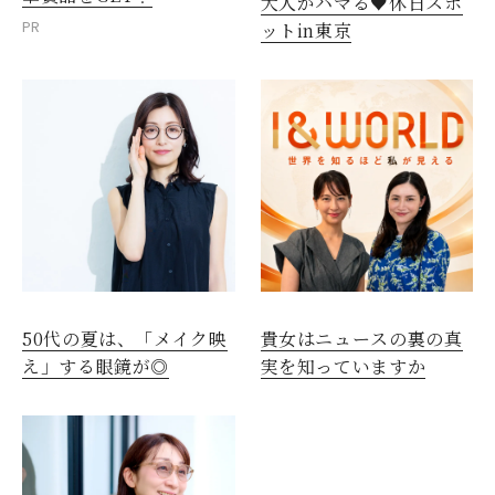
大人がハマる♥休日スポ
PR
ットin東京
50代の夏は、「メイク映
貴女はニュースの裏の真
え」する眼鏡が◎
実を知っていますか