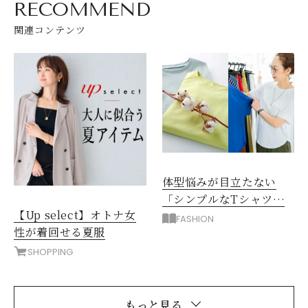
RECOMMEND
関連コンテンツ
体型悩みが目立たない
「シンプルなTシャツ」
【Up select】オトナ女
の選び方
FASHION
性が着回せる夏服
SHOPPING
もっと見る