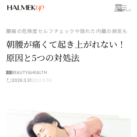
お買物
コンテンツ
腰痛の危険度セルフチェックや隠れた内臓の病気も
朝腰が痛くて起き上がれない！
原因と5つの対処法
BEAUTY&HEALTH
2026.3.31
2021.11.30