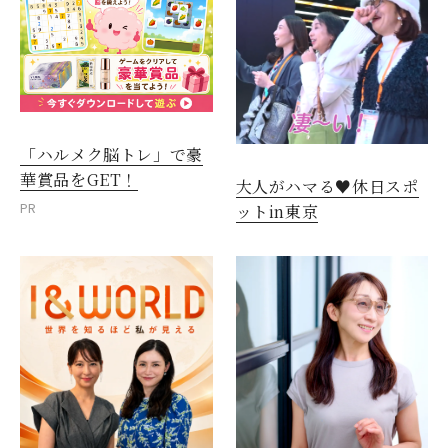
「ハルメク脳トレ」で豪
華賞品をGET！
大人がハマる♥休日スポ
PR
ットin東京