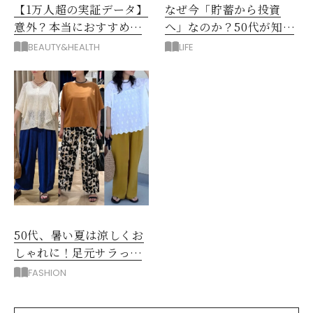
【1万人超の実証データ】
なぜ今「貯蓄から投資
意外？本当におすすめな
へ」なのか？50代が知る
運動とストレス解消法と
べきお金の新常識
BEAUTY&HEALTH
LIFE
は？
50代、暑い夏は涼しくお
しゃれに！足元サラっと
快適「優秀ワイドパン
FASHION
ツ」