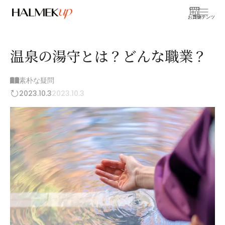
お買物
コンテンツ
温泉の湯守とは？どんな職業？
素朴な疑問
2023.10.3
2023.10.3