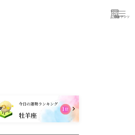
コンテンツ
お買物
今日の運勢ランキング
1
2
位
牡羊座
乙女座