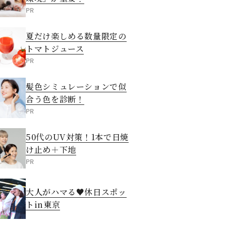
PR
夏だけ楽しめる数量限定の
トマトジュース
PR
髪色シミュレーションで似
合う色を診断！
PR
50代のUV対策！1本で日焼
け止め＋下地
PR
大人がハマる♥休日スポッ
トin東京