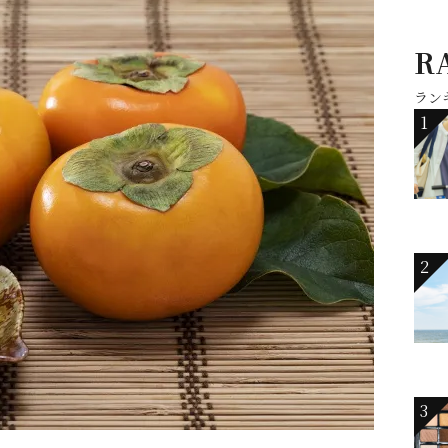
R
ラン
1
2
3