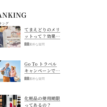
ANKING
キング
てまえどりのメリ
ットって？効果は
あるの？
素朴な疑問
Go To トラベル
キャンペーンで旅
行が半額!?
素朴な疑問
化粧品の使用期限
ってあるの？