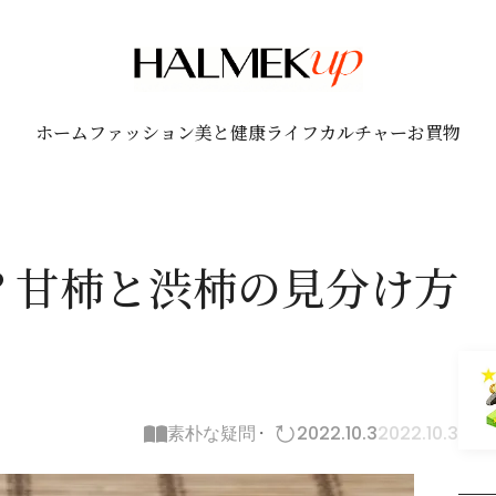
ホーム
ファッション
美と健康
ライフ
カルチャー
お買物
？甘柿と渋柿の見分け方
素朴な疑問
2022.10.3
2022.10.3