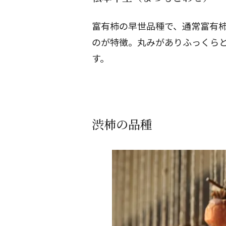
富有柿の早世品種で、通常富有柿
のが特徴。丸みがありふっくら
す。
渋柿の品種