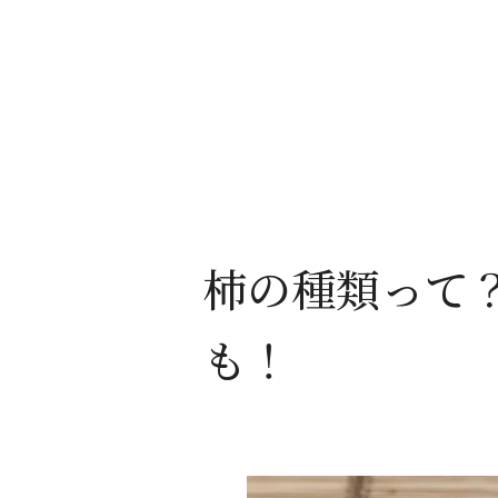
柿の種類って
も！