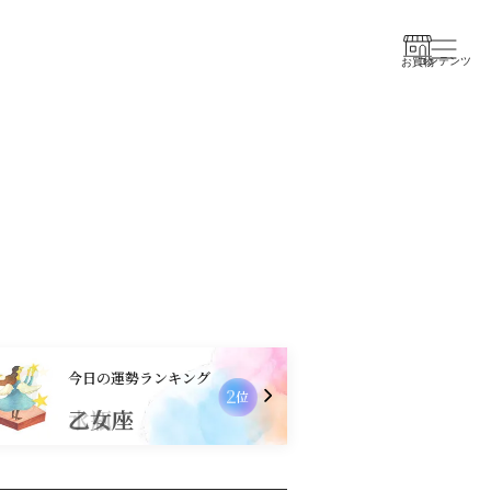
コンテンツ
お買物
今日の運勢ランキング
2
位
乙女座