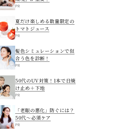
PR
夏だけ楽しめる数量限定の
トマトジュース
PR
髪色シミュレーションで似
合う色を診断！
PR
50代のUV対策！1本で日焼
け止め＋下地
PR
「老眼の悪化」防ぐには？
50代～必須ケア
PR