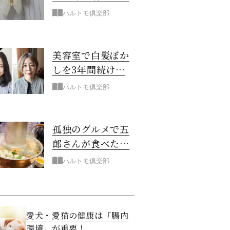
察してみました
ハルトモ俱楽部
美容室で白髪ぼか
しを3年間続けて
きた経過
ハルトモ俱楽部
孤独のグルメで五
郎さんが食べた台
湾の鍋をご家庭
ハルトモ俱楽部
で！
愛犬・愛猫の健康は「腸内
環境」が重要！