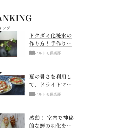
ANKING
キング
ドクダミ化粧水の
作り方！手作り化
粧水の材料・手
ハルトモ俱楽部
順・使い方を紹介
夏の暑さを利用し
て、ドライトマト
作り！
ハルトモ俱楽部
感動！ 室内で神秘
的な蝉の羽化を観