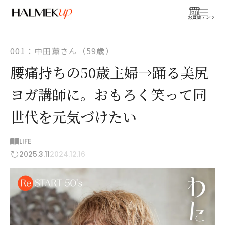
お買物
コンテンツ
001：中田薫さん（59歳）
腰痛持ちの50歳主婦→踊る美尻
ヨガ講師に。おもろく笑って同
世代を元気づけたい
LIFE
2025.3.11
2024.12.16