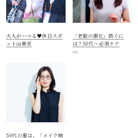
大人がハマる♥休日スポ
「老眼の悪化」防ぐに
ットin東京
は？50代～必須ケア
PR
50代の夏は、「メイク映