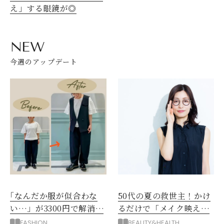
え」する眼鏡が◎
NEW
今週のアップデート
｢なんだか服が似合わな
50代の夏の救世主！かけ
い…」が3300円で解消！
るだけで「メイク映え」
阪神梅田のサービスが神
する眼鏡
FASHION
BEAUTY&HEALTH