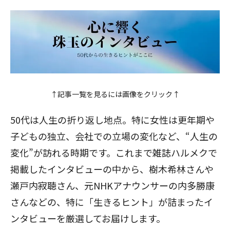
閉じる
↑記事一覧を見るには
画像をクリック
↑
50代は人生の折り返し地点。特に女性は更年期や
子どもの独立、会社での立場の変化など、“人生の
変化”が訪れる時期です。これまで雑誌ハルメクで
掲載したインタビューの中から、
樹木希林さん
や
瀬戸内寂聴さん
、元NHKアナウンサーの
内多勝康
さん
などの、特に「生きるヒント」が詰まったイ
ンタビューを厳選してお届けします。