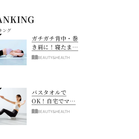
ANKING
キング
ガチガチ背中・巻
き肩に！寝たまま
バスタオル「おう
BEAUTY&HEALTH
ちピラティス」の
やり方
バスタオルで
OK！自宅でマシ
ン級に骨から整え
BEAUTY&HEALTH
る「おうちピラテ
ィス」のコツ