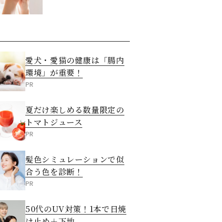
させる5つの方法
愛犬・愛猫の健康は「腸内
環境」が重要！
PR
夏だけ楽しめる数量限定の
トマトジュース
PR
髪色シミュレーションで似
合う色を診断！
PR
50代のUV対策！1本で日焼
け止め＋下地