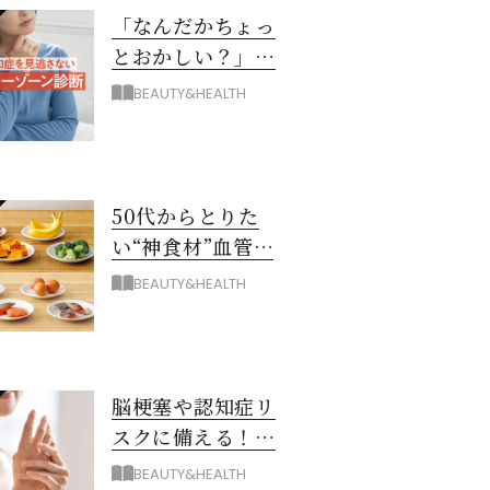
「なんだかちょっ
とおかしい？」を
見逃さない！ 認知
BEAUTY&HEALTH
症グレーゾーン診
断
50代からとりた
い“神食材”血管と
脳を若々しく保つ
BEAUTY&HEALTH
8つとは？
脳梗塞や認知症リ
スクに備える！ゴ
ースト血管を復活
BEAUTY&HEALTH