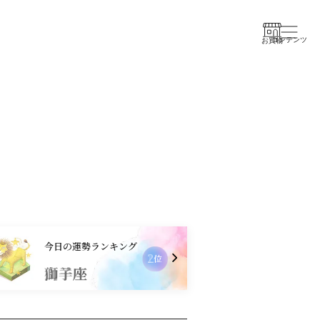
コンテンツ
お買物
今日の運勢ランキング
2
位
獅子座