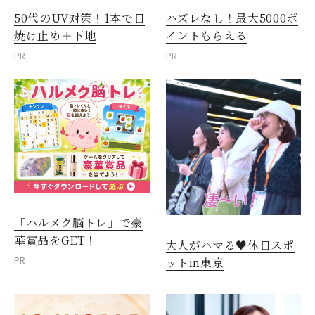
50代のUV対策！1本で日
ハズレなし！最大5000ポ
焼け止め＋下地
イントもらえる
PR
PR
「ハルメク脳トレ」で豪
華賞品をGET！
大人がハマる♥休日スポ
PR
ットin東京