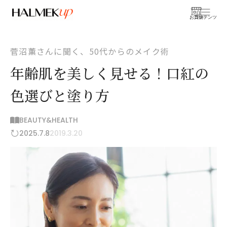
お買物
コンテンツ
菅沼薫さんに聞く、50代からのメイク術
年齢肌を美しく見せる！口紅の
色選びと塗り方
BEAUTY&HEALTH
2025.7.8
2019.3.20