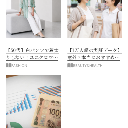
【50代】白パンツで着太
【1万人超の実証データ】
りしない！ユニクロワイ
意外？本当におすすめな
ドパンツ夏の着回しテク
運動とストレス解消法と
FASHION
BEAUTY&HEALTH
は？