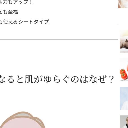
活力もアップ！
えも至福
も使えるシートタイプ
なると肌がゆらぐのはなぜ？