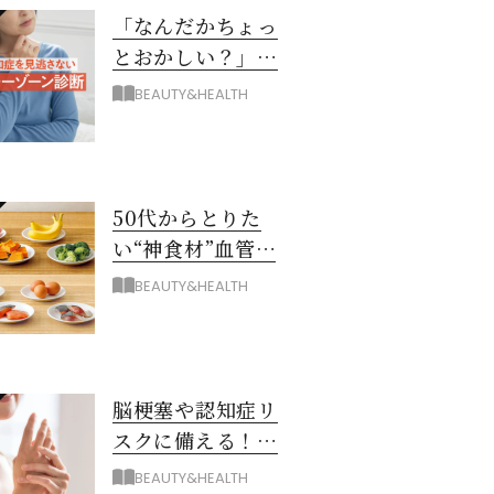
「なんだかちょっ
とおかしい？」を
見逃さない！ 認知
BEAUTY&HEALTH
症グレーゾーン診
断
50代からとりた
い“神食材”血管と
脳を若々しく保つ
BEAUTY&HEALTH
8つとは？
脳梗塞や認知症リ
スクに備える！ゴ
ースト血管を復活
BEAUTY&HEALTH