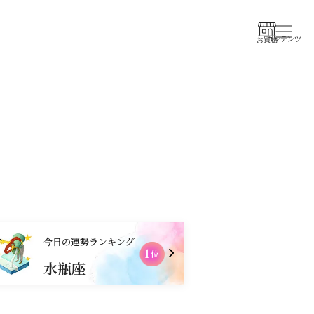
コンテンツ
お買物
今日の運勢ランキング
1
2
位
水瓶座
乙女座