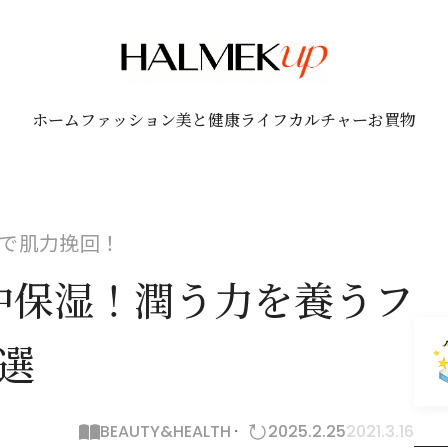
ホーム
ファッション
美と健康
ライフ
カルチャー
お買物
で肌力挽回！
中保湿！潤う力を養うフ
選
BEAUTY&HEALTH
2025.2.25
2021.3.16