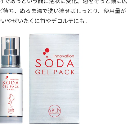
だけであっという間に泡状に変化。泡をそっと顔に広
）ほど待ち、ぬるま湯で洗い流せばしっとり。使用量が
使いやぜいたくに首やデコルテにも。