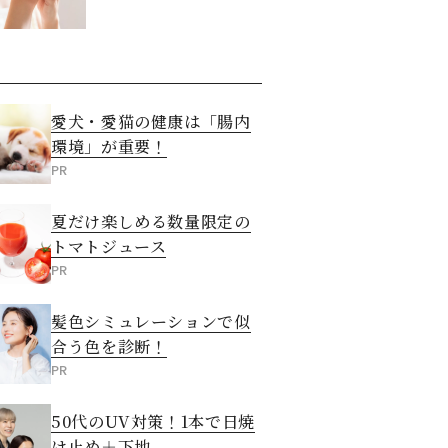
させる5つの方法
愛犬・愛猫の健康は「腸内
環境」が重要！
PR
夏だけ楽しめる数量限定の
トマトジュース
PR
髪色シミュレーションで似
合う色を診断！
PR
50代のUV対策！1本で日焼
け止め＋下地