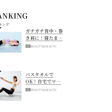
ANKING
キング
ガチガチ背中・巻
き肩に！寝たまま
バスタオル「おう
BEAUTY&HEALTH
ちピラティス」の
やり方
バスタオルで
OK！自宅でマシ
ン級に骨から整え
BEAUTY&HEALTH
る「おうちピラテ
ィス」のコツ