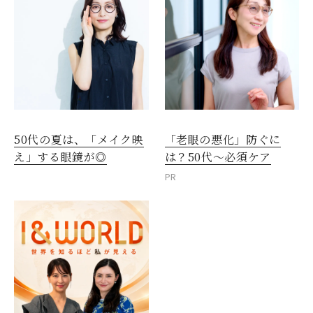
50代の夏は、「メイク映
「老眼の悪化」防ぐに
え」する眼鏡が◎
は？50代～必須ケア
PR