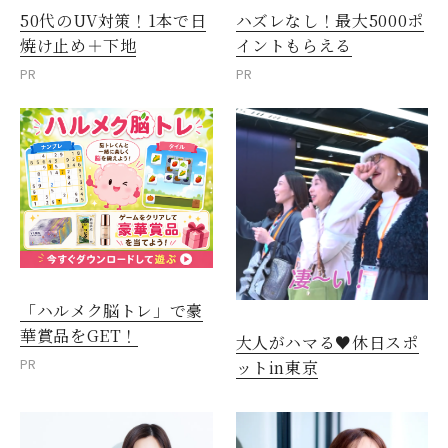
50代のUV対策！1本で日
ハズレなし！最大5000ポ
焼け止め＋下地
イントもらえる
PR
PR
「ハルメク脳トレ」で豪
華賞品をGET！
大人がハマる♥休日スポ
PR
ットin東京