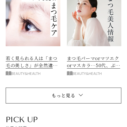
若く見られる人は「まつ
まつ毛パーマorマツエク
毛の美しさ」が全然違
orマスカラ…50代、ぶっ
う！ズボラさんも続けた
ちゃけどれがいい？
BEAUTY&HEALTH
BEAUTY&HEALTH
くなるまつ毛ケア
もっと見る
PICK UP