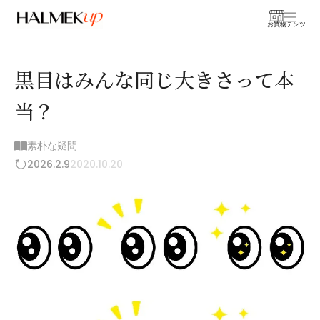
お買物
コンテンツ
黒目はみんな同じ大きさって本
当？
素朴な疑問
2026.2.9
2020.10.20