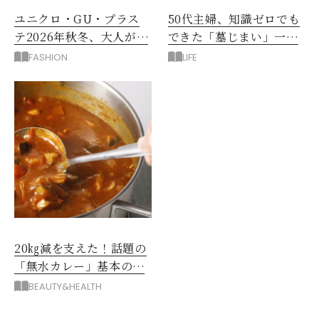
ユニクロ・GU・プラス
50代主婦、知識ゼロでも
テ2026年秋冬、大人が着
できた「墓じまい」一つ
たい新作服は？
後悔したのは、ある順
FASHION
LIFE
番!?
20㎏減を支えた！話題の
「無水カレー」基本の作
り方とおすすめルウ6選
BEAUTY&HEALTH