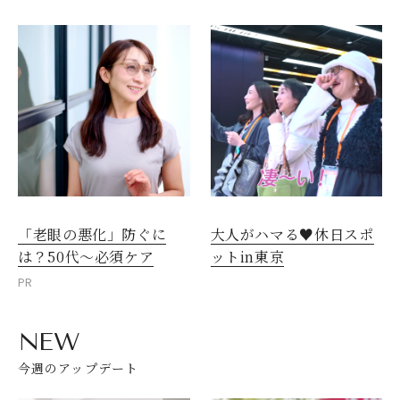
「老眼の悪化」防ぐに
大人がハマる♥休日スポ
は？50代～必須ケア
ットin東京
PR
NEW
今週のアップデート