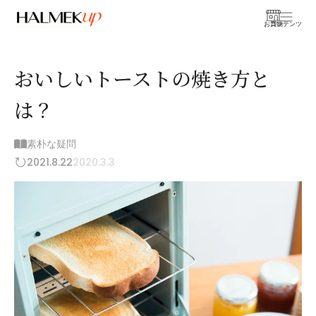
お買物
コンテンツ
おいしいトーストの焼き方と
は？
素朴な疑問
2021.8.22
2020.3.3