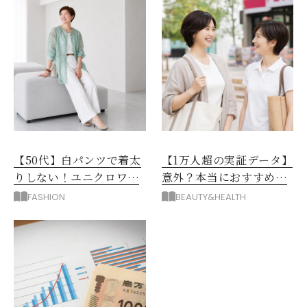
【50代】白パンツで着太
【1万人超の実証データ】
りしない！ユニクロワイ
意外？本当におすすめな
ドパンツ夏の着回しテク
運動とストレス解消法と
FASHION
BEAUTY&HEALTH
は？