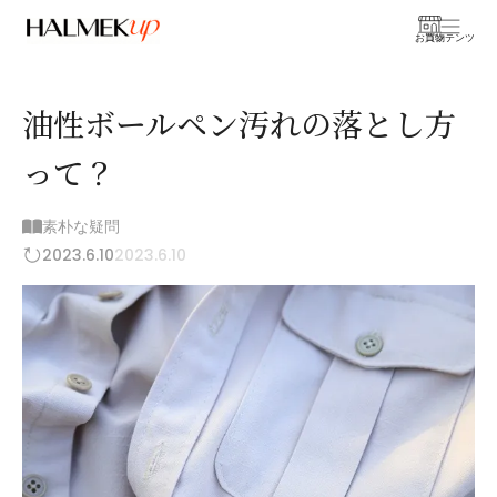
お買物
コンテンツ
油性ボールペン汚れの落とし方
って？
素朴な疑問
2023.6.10
2023.6.10