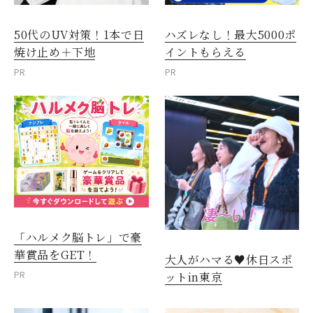
50代のUV対策！1本で日
ハズレなし！最大5000ポ
焼け止め＋下地
イントもらえる
PR
PR
「ハルメク脳トレ」で豪
華賞品をGET！
大人がハマる♥休日スポ
PR
ットin東京