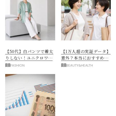
【50代】白パンツで着太
【1万人超の実証データ】
りしない！ユニクロワイ
意外？本当におすすめな
ドパンツ夏の着回しテク
運動とストレス解消法と
FASHION
BEAUTY&HEALTH
は？