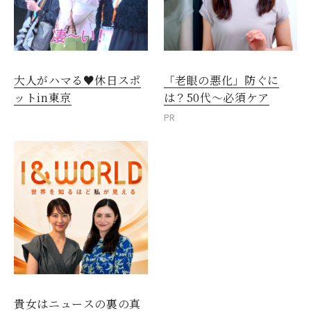
大人がハマる♥休日スポ
「老眼の悪化」防ぐに
ットin東京
は？50代～必須ケア
PR
貴女はニュースの裏の真