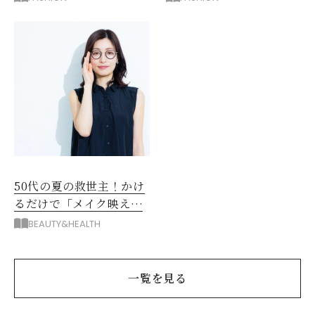
選
だった
50代の夏の救世主！かけ
るだけで「メイク映え」
する眼鏡
BEAUTY&HEALTH
一覧を見る