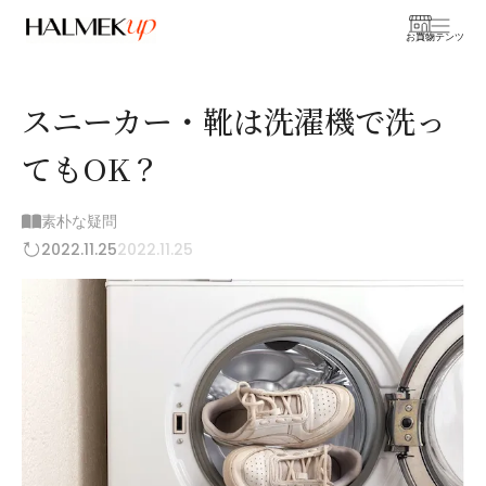
お買物
コンテンツ
スニーカー・靴は洗濯機で洗っ
てもOK？
素朴な疑問
2022.11.25
2022.11.25