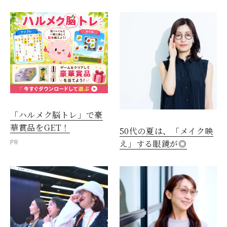
「ハルメク脳トレ」で豪
華賞品をGET！
50代の夏は、「メイク映
PR
え」する眼鏡が◎