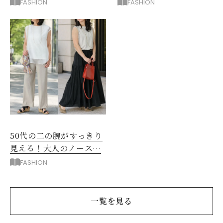
持ち服を見直すコツ
分をきれいに見せる服選
FASHION
FASHION
び
50代の二の腕がすっきり
見える！大人のノースリ
ーブコーデ5選
FASHION
一覧を見る