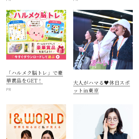
「ハルメク脳トレ」で豪
華賞品をGET！
大人がハマる♥休日スポ
PR
ットin東京