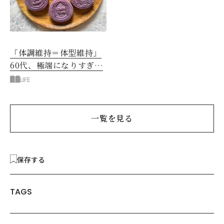
「体調維持＝体型維持」
60代、極端になりすぎな
い食べ方を模索中です
LIFE
一覧を見る
保存する
TAGS