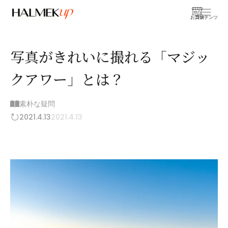
お買物
コンテンツ
写真がきれいに撮れる「マジッ
クアワー」とは？
素朴な疑問
2021.4.13
2021.4.13