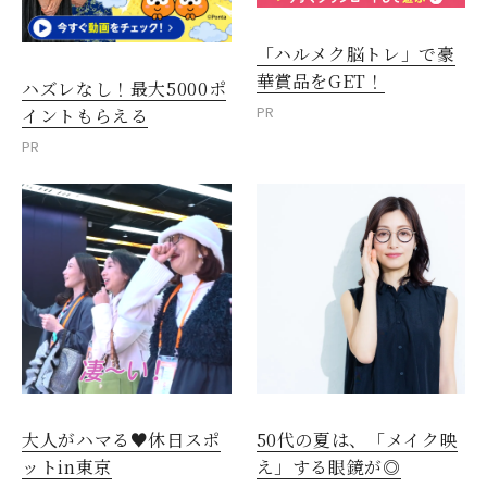
「ハルメク脳トレ」で豪
華賞品をGET！
ハズレなし！最大5000ポ
PR
イントもらえる
PR
大人がハマる♥休日スポ
50代の夏は、「メイク映
ットin東京
え」する眼鏡が◎