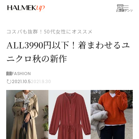
お買物
コンテンツ
コスパも抜群！50代女性にオススメ
ALL3990円以下！着まわせるユ
ニクロ秋の新作
FASHION
2021.10.5
2021.9.30