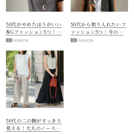
50代がやめたほうがいい
50代から取り入れたいフ
NGファッション5つ！手
ァッション5つ！今の自
持ち服を見直すコツ
分をきれいに見せる服選
FASHION
FASHION
び
50代の二の腕がすっきり
見える！大人のノースリ