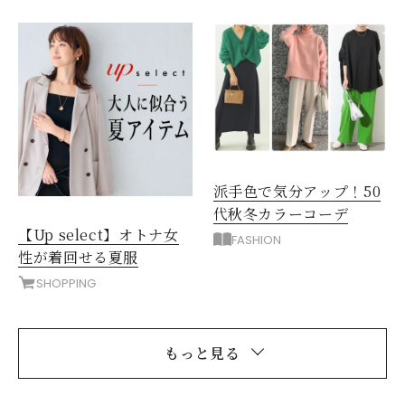
派手色で気分アップ！50
代秋冬カラーコーデ
【Up select】オトナ女
FASHION
性が着回せる夏服
SHOPPING
もっと見る