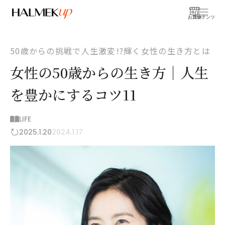
お買物
コンテンツ
50歳からの挑戦で人生激変!?輝く女性の生き方とは
女性の50歳からの生き方│人生
を豊かにするコツ11
LIFE
2025.1.20
2024.1.17