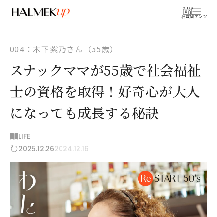
お買物
コンテンツ
004：木下紫乃さん（55歳）
スナックママが55歳で社会福祉
士の資格を取得！好奇心が大人
になっても成長する秘訣
LIFE
2025.12.26
2024.12.16