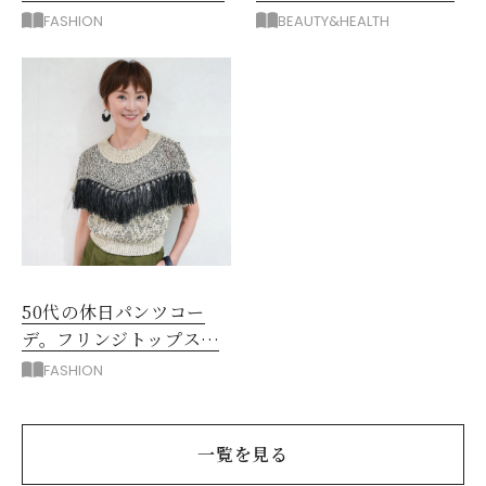
阪神梅田のサービスが神
する眼鏡
FASHION
BEAUTY&HEALTH
だった
50代の休日パンツコー
デ。フリンジトップスを
主役に洗練アースカラー
FASHION
垢抜け！
一覧を見る