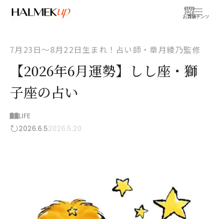
お買物
コンテンツ
7月23日〜8月22日生まれ！占い師・章月綾乃監修
【2026年6月運勢】しし座・獅
子座の占い
LIFE
2026.6.5
2026.5.20