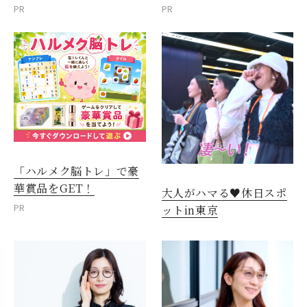
PR
PR
「ハルメク脳トレ」で豪
華賞品をGET！
大人がハマる♥休日スポ
PR
ットin東京