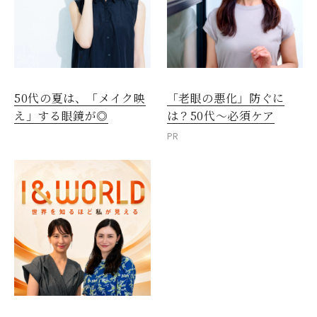
50代の夏は、「メイク映
「老眼の悪化」防ぐに
え」する眼鏡が◎
は？50代～必須ケア
PR