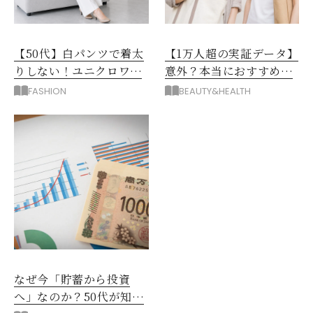
【50代】白パンツで着太
【1万人超の実証データ】
りしない！ユニクロワイ
意外？本当におすすめな
ドパンツ夏の着回しテク
運動とストレス解消法と
FASHION
BEAUTY&HEALTH
は？
なぜ今「貯蓄から投資
へ」なのか？50代が知る