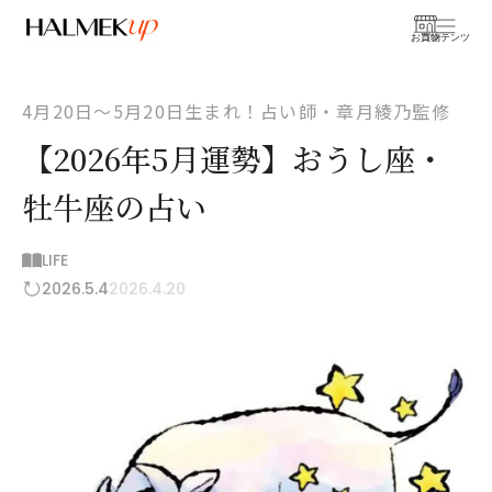
お買物
コンテンツ
4月20日〜5月20日生まれ！占い師・章月綾乃監修
【2026年5月運勢】おうし座・
牡牛座の占い
LIFE
2026.5.4
2026.4.20