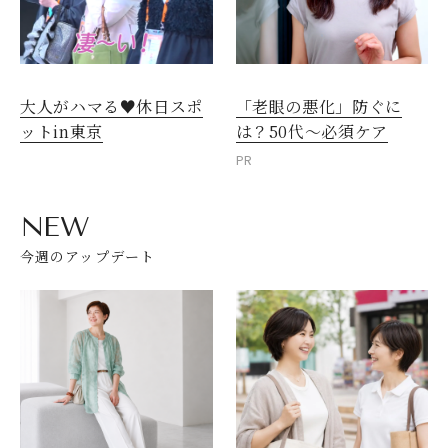
大人がハマる♥休日スポ
「老眼の悪化」防ぐに
ットin東京
は？50代～必須ケア
PR
NEW
今週のアップデート