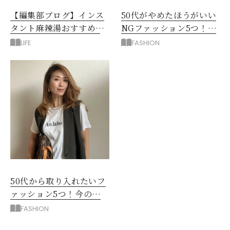
【編集部ブログ】インス
50代がやめたほうがいい
タント麻辣湯おすすめ3
NGファッション5つ！手
選！シビ辛好きはお試し
持ち服を見直すコツ
LIFE
FASHION
してほしい
50代から取り入れたいフ
ァッション5つ！今の自
分をきれいに見せる服選
FASHION
び