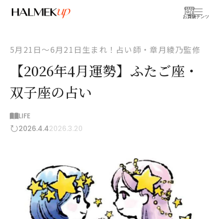
お買物
コンテンツ
5月21日～6月21日生まれ！占い師・章月綾乃監修
【2026年4月運勢】ふたご座・
双子座の占い
LIFE
2026.4.4
2026.3.20