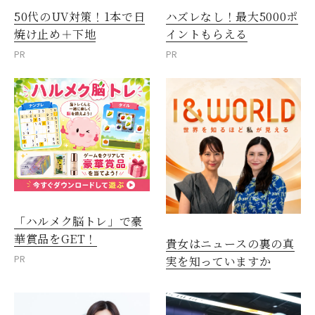
50代のUV対策！1本で日
ハズレなし！最大5000ポ
焼け止め＋下地
イントもらえる
PR
PR
「ハルメク脳トレ」で豪
華賞品をGET！
貴女はニュースの裏の真
PR
実を知っていますか