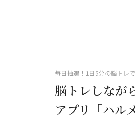
毎日抽選！1日5分の脳トレ
脳トレしなが
アプリ「ハル