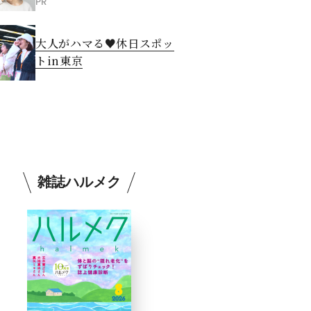
PR
大人がハマる♥休日スポッ
トin東京
雑誌ハルメク