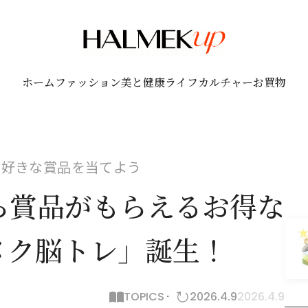
ホーム
ファッション
美と健康
ライフ
カルチャー
お買物
で好きな賞品を当てよう
ら賞品がもらえるお得な
メク脳トレ」誕生！
TOPICS
2026.4.9
2026.4.9