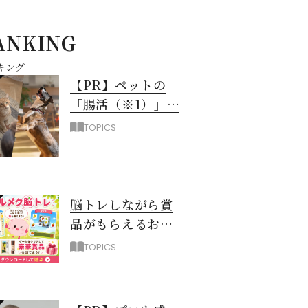
ANKING
キング
【PR】ペットの
「腸活（※1）」に
注目！愛犬・愛猫
TOPICS
の新常識
脳トレしながら賞
品がもらえるお得
なアプリ「ハルメ
TOPICS
ク脳トレ」誕生！