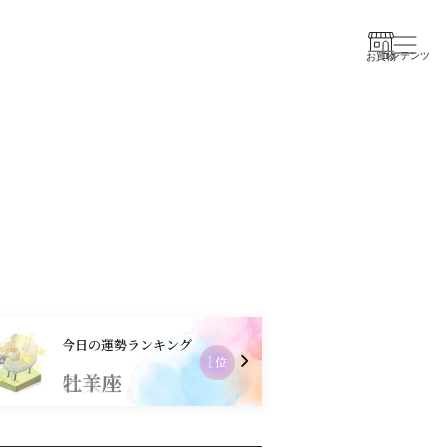
コンテンツ
お買物
今日の運勢ランキング
2
位
乙女座