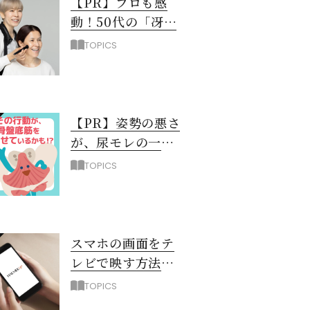
【PR】プロも感
動！50代の「冴え
ない黄ぐすみ」を
TOPICS
救う最新UV下地と
は？
【PR】姿勢の悪さ
が、尿モレの一
因！？ 骨盤底筋
TOPICS
を弱らせるNG習
慣3選
スマホの画面をテ
レビで映す方法
（iPhone編）
TOPICS