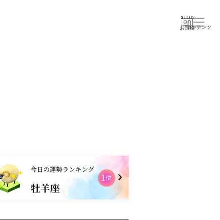
コンテンツ
お買物
今日の運勢ランキング
1
2
位
牡羊座
射手座