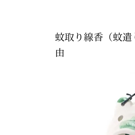
蚊取り線香（蚊遣
由