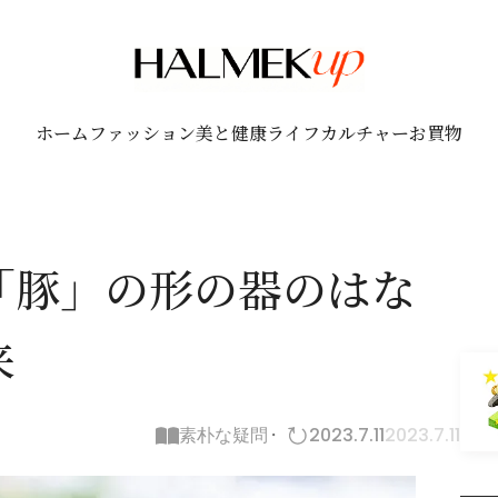
ホーム
ファッション
美と健康
ライフ
カルチャー
お買物
「豚」の形の器のはな
来
素朴な疑問
2023.7.11
2023.7.11