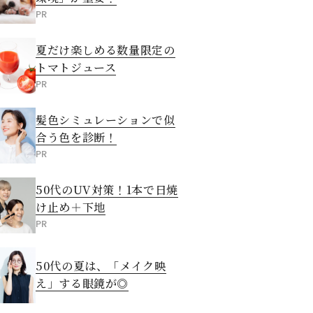
PR
夏だけ楽しめる数量限定の
トマトジュース
PR
髪色シミュレーションで似
合う色を診断！
PR
50代のUV対策！1本で日焼
け止め＋下地
PR
50代の夏は、「メイク映
え」する眼鏡が◎