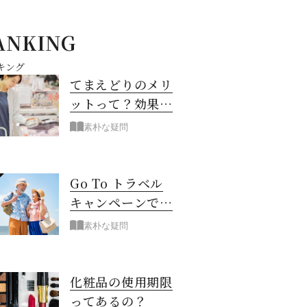
ANKING
キング
てまえどりのメリ
ットって？効果は
あるの？
素朴な疑問
Go To トラベル
キャンペーンで旅
行が半額!?
素朴な疑問
化粧品の使用期限
ってあるの？