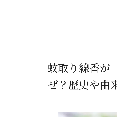
蚊取り線香が
ぜ？歴史や由