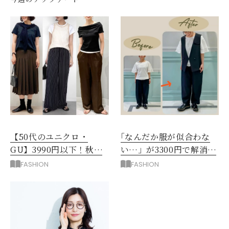
【50代のユニクロ・
｢なんだか服が似合わな
GU】3990円以下！秋ま
い…」が3300円で解消！
ではける涼しげボトムス3
阪神梅田のサービスが神
FASHION
FASHION
選
だった