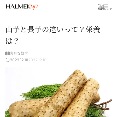
お買物
コンテンツ
山芋と長芋の違いって？栄養
は？
素朴な疑問
2022.12.10
2022.12.10