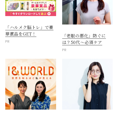
「ハルメク脳トレ」で豪
華賞品をGET！
「老眼の悪化」防ぐに
PR
は？50代～必須ケア
PR