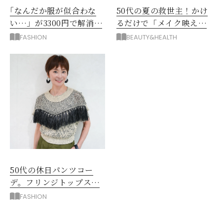
｢なんだか服が似合わな
50代の夏の救世主！かけ
い…」が3300円で解消！
るだけで「メイク映え」
阪神梅田のサービスが神
する眼鏡
FASHION
BEAUTY&HEALTH
だった
50代の休日パンツコー
デ。フリンジトップスを
主役に洗練アースカラー
FASHION
垢抜け！