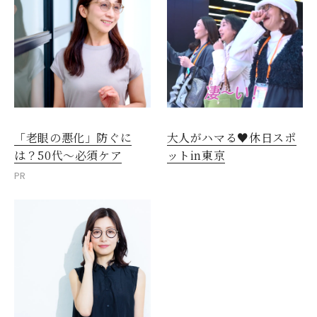
「老眼の悪化」防ぐに
大人がハマる♥休日スポ
は？50代～必須ケア
ットin東京
PR