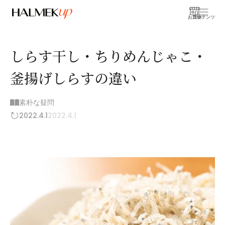
お買物
コンテンツ
しらす干し・ちりめんじゃこ・
釜揚げしらすの違い
素朴な疑問
2022.4.1
2022.4.1