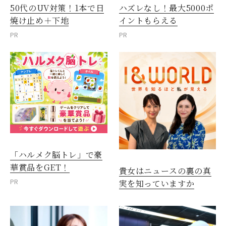
50代のUV対策！1本で日
ハズレなし！最大5000ポ
焼け止め＋下地
イントもらえる
PR
PR
「ハルメク脳トレ」で豪
華賞品をGET！
貴女はニュースの裏の真
PR
実を知っていますか