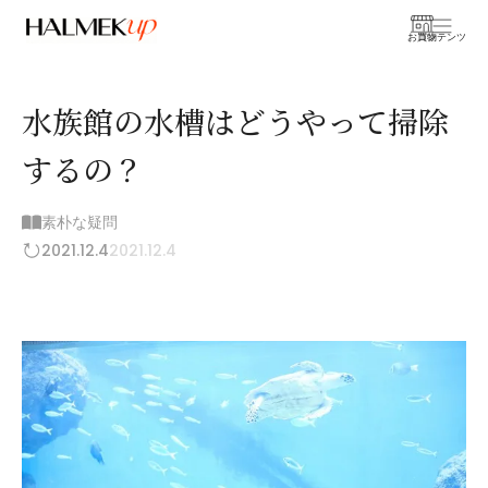
お買物
コンテンツ
水族館の水槽はどうやって掃除
するの？
素朴な疑問
2021.12.4
2021.12.4