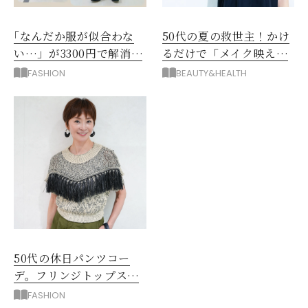
｢なんだか服が似合わな
50代の夏の救世主！かけ
い…」が3300円で解消！
るだけで「メイク映え」
阪神梅田のサービスが神
する眼鏡
FASHION
BEAUTY&HEALTH
だった
50代の休日パンツコー
デ。フリンジトップスを
主役に洗練アースカラー
FASHION