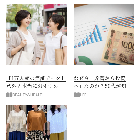
【1万人超の実証データ】
なぜ今「貯蓄から投資
意外？本当におすすめな
へ」なのか？50代が知る
運動とストレス解消法と
べきお金の新常識
BEAUTY&HEALTH
LIFE
は？