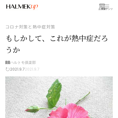
お買物
コンテンツ
コロナ対策と熱中症対策
もしかして、これが熱中症だろ
うか
ハルトモ俱楽部
2021.9.7
2021.9.7