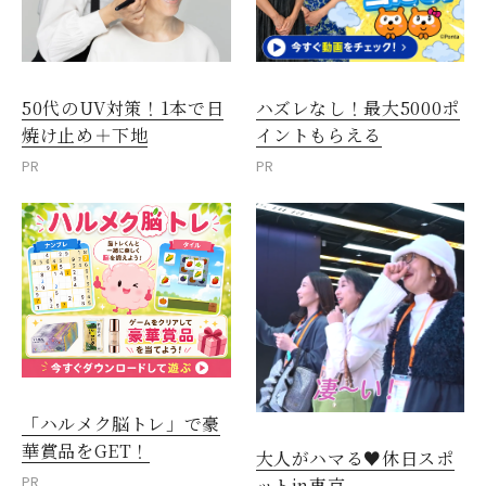
50代のUV対策！1本で日
ハズレなし！最大5000ポ
焼け止め＋下地
イントもらえる
PR
PR
「ハルメク脳トレ」で豪
華賞品をGET！
大人がハマる♥休日スポ
PR
ットin東京