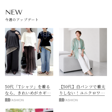
NEW
今週のアップデート
50代「Tシャツ」を着る
【50代】白パンツで着太
なら、きれいめがカギ！
りしない！ユニクロワイ
部屋着に見えないコツ
ドパンツ夏の着回しテク
FASHION
FASHION
は？