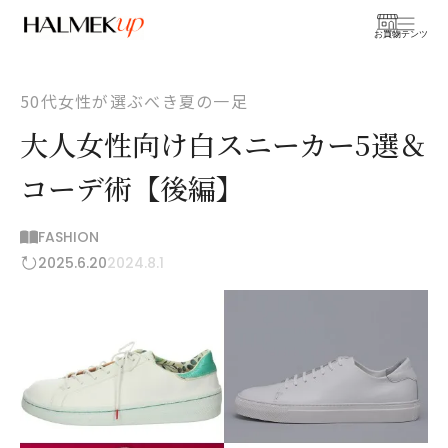
お買物
コンテンツ
50代女性が選ぶべき夏の一足
大人女性向け白スニーカー5選＆
コーデ術【後編】
FASHION
2025.6.20
2024.8.1