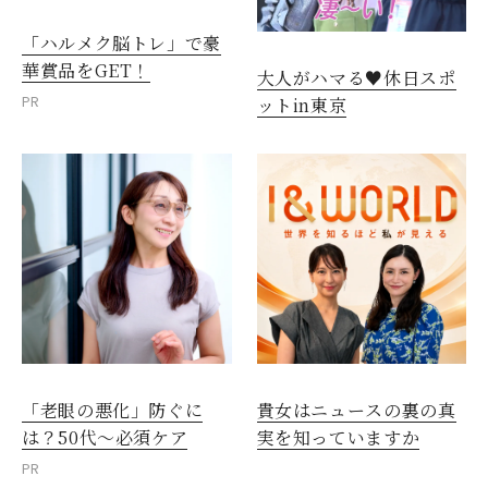
「ハルメク脳トレ」で豪
華賞品をGET！
大人がハマる♥休日スポ
PR
ットin東京
「老眼の悪化」防ぐに
貴女はニュースの裏の真
は？50代～必須ケア
実を知っていますか
PR