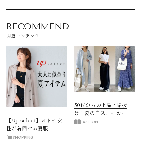
RECOMMEND
関連コンテンツ
50代からの上品・垢抜
け！夏の白スニーカーコ
【Up select】オトナ女
ーデ術【前編】
FASHION
性が着回せる夏服
SHOPPING