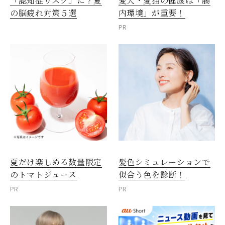
愛犬・愛猫の健康は「腸
「認知症リスク」に？夏
内環境」が重要！
の脳疲れ対策５選
PR
夏だけ楽しめる数量限定
髪色シミュレーションで
のトマトジュース
似合う色を診断！
PR
PR