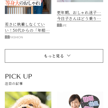
更年期、おしゃれ迷子…
今日子さんはどう乗り越
若さに執着しなくてい
えた？
LIFE
い！50代からの「年相応
で素敵な」服選びのコツ
FASHION
もっと見る
PICK UP
注目の記事