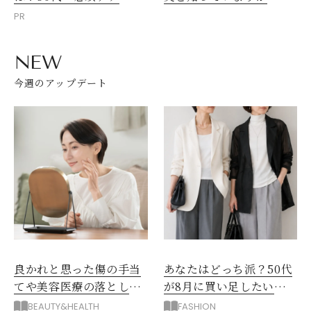
PR
NEW
今週のアップデート
良かれと思った傷の手当
あなたはどっち派？50代
てや美容医療の落とし
が8月に買い足したい
穴！「形成外科」3大やめ
「薄手ジャケット」
BEAUTY&HEALTH
FASHION