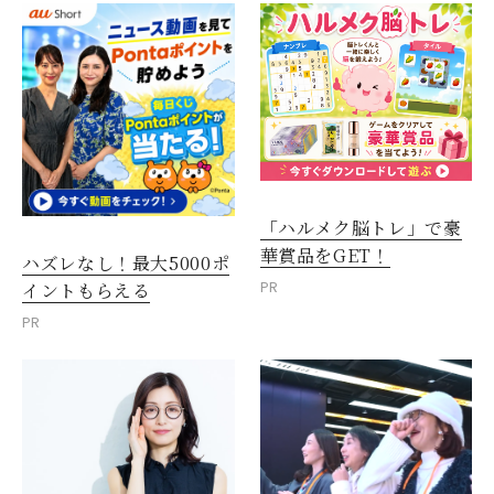
「ハルメク脳トレ」で豪
華賞品をGET！
ハズレなし！最大5000ポ
PR
イントもらえる
PR