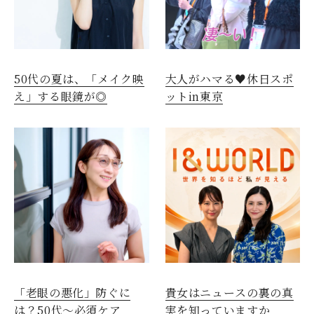
50代の夏は、「メイク映
大人がハマる♥休日スポ
え」する眼鏡が◎
ットin東京
「老眼の悪化」防ぐに
貴女はニュースの裏の真
は？50代～必須ケア
実を知っていますか