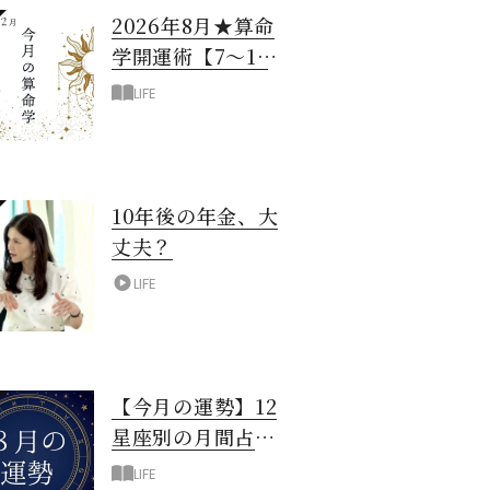
2026年8月★算命
学開運術【7〜12
月生まれ】
LIFE
10年後の年金、大
丈夫？
LIFE
【今月の運勢】12
星座別の月間占
い！8月編
LIFE