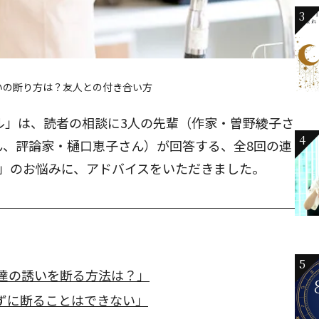
3
いの断り方は？友人との付き合い方
ャル」は、読者の相談に3人の先輩（作家・曽野綾子さ
4
ん、評論家・樋口恵子さん）が回答する、全8回の連
」のお悩みに、アドバイスをいただきました。
5
友達の誘いを断る方法は？」
ずに断ることはできない」