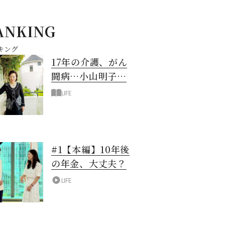
ANKING
キング
17年の介護、がん
闘病…小山明子さ
ん「今満たされて
LIFE
いる」と言える理
由
#1【本編】10年後
の年金、大丈夫？
LIFE