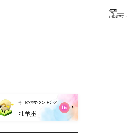
コンテンツ
お買物
今日の運勢ランキング
2
位
牡羊座
射手座