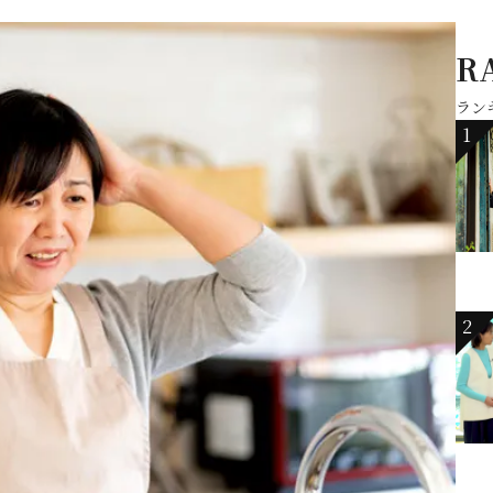
R
ラン
1
2