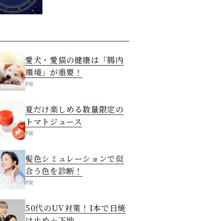
愛犬・愛猫の健康は「腸内
環境」が重要！
PR
夏だけ楽しめる数量限定の
トマトジュース
PR
髪色シミュレーションで似
合う色を診断！
PR
50代のUV対策！1本で日焼
け止め＋下地