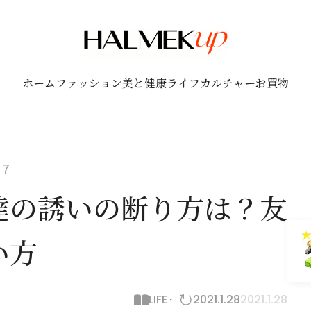
ホーム
ファッション
美と健康
ライフ
カルチャー
お買物
7
達の誘いの断り方は？友
い方
LIFE
2021.1.28
2021.1.28