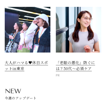
大人がハマる♥休日スポ
「老眼の悪化」防ぐに
ットin東京
は？50代～必須ケア
PR
NEW
今週のアップデート