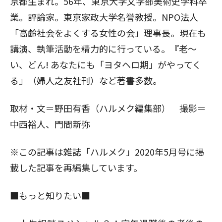
京都生まれ。56年、東京大学文学部美術史学科卒
業。評論家。東京家政大学名誉教授。NPO法人
「高齢社会をよくする女性の会」理事長。現在も
講演、執筆活動を精力的に行っている。『老～
い、どん! あなたにも「ヨタヘロ期」がやってく
る』（婦人之友社刊）など著書多数。
取材・文＝野田有香（ハルメク編集部） 撮影＝
中西裕人、門間新弥
※この記事は雑誌「ハルメク」2020年5月号に掲
載した記事を再編集しています。
■もっと知りたい■