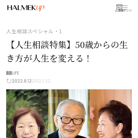
お買物
コンテンツ
人生相談スペシャル・1
【人生相談特集】50歳からの生
き方が人生を変える！
LIFE
2022.8.12
2021.1.22