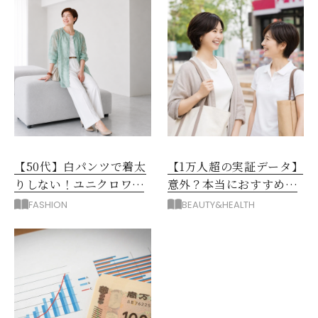
【50代】白パンツで着太
【1万人超の実証データ】
りしない！ユニクロワイ
意外？本当におすすめな
ドパンツ夏の着回しテク
運動とストレス解消法と
FASHION
BEAUTY&HEALTH
は？