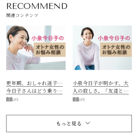
RECOMMEND
関連コンテンツ
更年期、おしゃれ迷子…
小泉今日子が明かす、大
今日子さんはどう乗り越
人の寂しさ。「友達との
えた？
別れ」で得た気づき
LIFE
LIFE
もっと見る