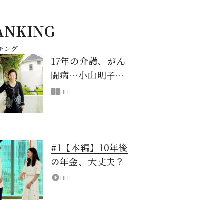
ANKING
キング
17年の介護、がん
闘病…小山明子さ
ん「今満たされて
LIFE
いる」と言える理
由
#1【本編】10年後
の年金、大丈夫？
LIFE