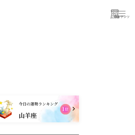
コンテンツ
お買物
今日の運勢ランキング
1
2
位
山羊座
獅子座