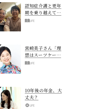
認知症介護と更年
期を乗り越えて！
6年の「通い介
LIFE
護」で見つけた答
え
宮崎美子さん「理
想はスーツケース
一つでどこへでも
LIFE
行ける暮らし」
10年後の年金、大
丈夫？
LIFE