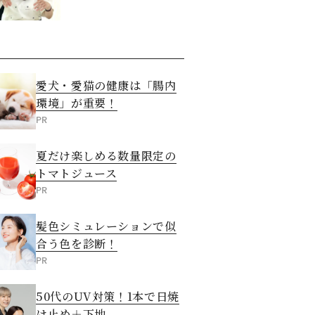
愛犬・愛猫の健康は「腸内
環境」が重要！
PR
夏だけ楽しめる数量限定の
トマトジュース
PR
髪色シミュレーションで似
合う色を診断！
PR
50代のUV対策！1本で日焼
け止め＋下地