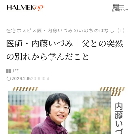
お買物
コンテンツ
在宅ホスピス医・内藤いづみのいのちのはなし（1）
医師・内藤いづみ｜父との突然
の別れから学んだこと
LIFE
2026.2.15
2019.10.4