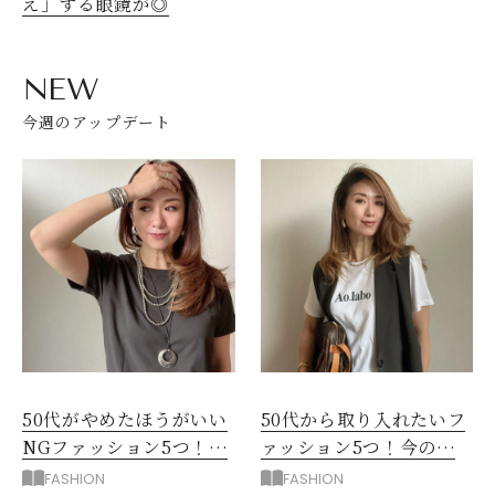
え」する眼鏡が◎
NEW
今週のアップデート
50代がやめたほうがいい
50代から取り入れたいフ
NGファッション5つ！手
ァッション5つ！今の自
持ち服を見直すコツ
分をきれいに見せる服選
FASHION
FASHION