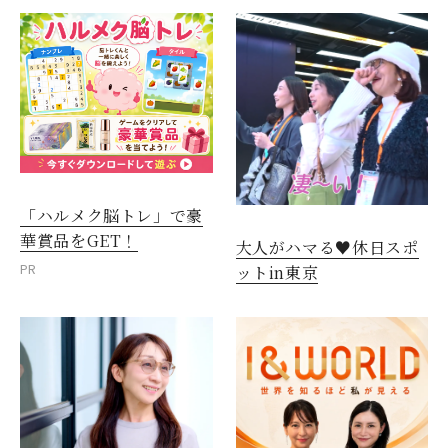
「ハルメク脳トレ」で豪
華賞品をGET！
大人がハマる♥休日スポ
PR
ットin東京