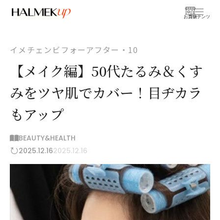
お買物
コンテンツ
イメチェンビフォーアフター・10
【メイク編】50代たるみ＆くす
みをツヤ肌でカバー！目ヂカラ
もアップ
BEAUTY&HEALTH
2025.12.16
2025.12.16