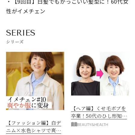
【9回目】白髪でもかっこいい髪型に！60代女
性がイメチェン
SERIES
シリーズ
【ヘア編】くせ毛ボブを
卒業！50代のひし形知的
【ファッション編】白デ
リラックスショートに
BEAUTY&HEALTH
ニム×水色シャツで爽や