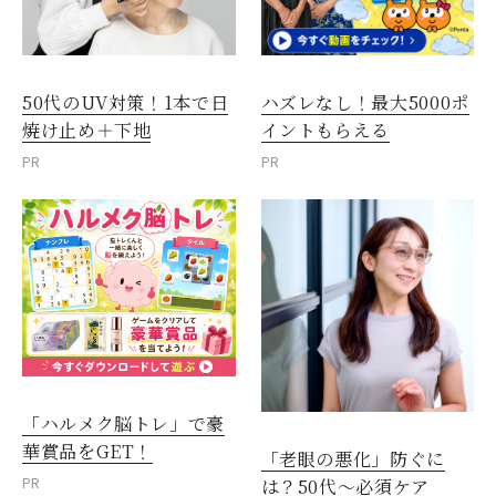
50代のUV対策！1本で日
ハズレなし！最大5000ポ
焼け止め＋下地
イントもらえる
PR
PR
「ハルメク脳トレ」で豪
華賞品をGET！
「老眼の悪化」防ぐに
PR
は？50代～必須ケア