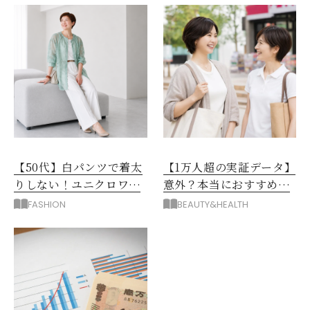
【50代】白パンツで着太
【1万人超の実証データ】
りしない！ユニクロワイ
意外？本当におすすめな
ドパンツ夏の着回しテク
運動とストレス解消法と
FASHION
BEAUTY&HEALTH
は？