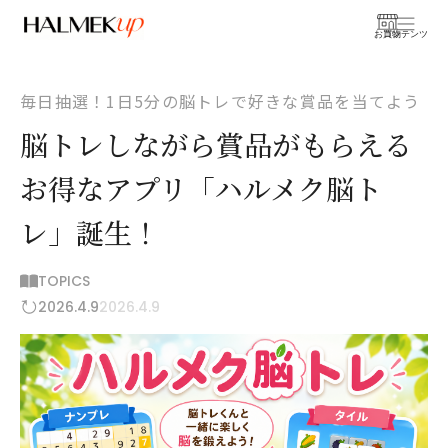
お買物
コンテンツ
毎日抽選！1日5分の脳トレで好きな賞品を当てよう
脳トレしながら賞品がもらえる
お得なアプリ「ハルメク脳ト
レ」誕生！
TOPICS
2026.4.9
2026.4.9