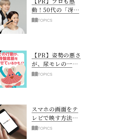
【PR】プロも感
動！50代の「冴え
ない黄ぐすみ」を
TOPICS
救う最新UV下地と
は？
【PR】姿勢の悪さ
が、尿モレの一
因！？ 骨盤底筋
TOPICS
を弱らせるNG習
慣3選
スマホの画面をテ
レビで映す方法
（iPhone編）
TOPICS