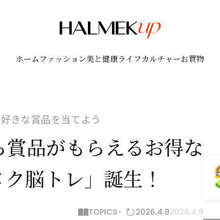
ホーム
ファッション
美と健康
ライフ
カルチャー
お買物
で好きな賞品を当てよう
ら賞品がもらえるお得な
メク脳トレ」誕生！
TOPICS
2026.4.9
2026.4.9