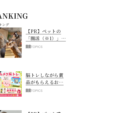
ANKING
キング
【PR】ペットの
「腸活（※1）」に
注目！愛犬・愛猫
TOPICS
の新常識
脳トレしながら賞
品がもらえるお得
なアプリ「ハルメ
TOPICS
ク脳トレ」誕生！