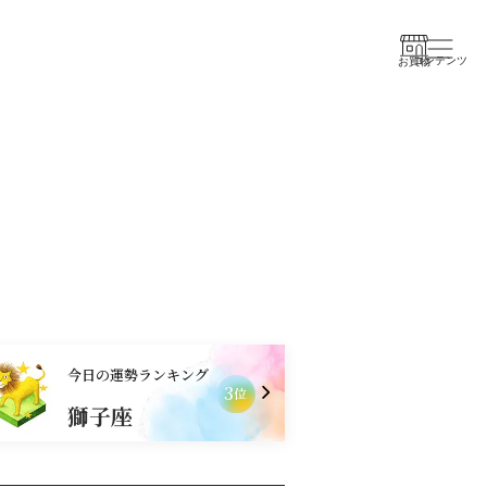
コンテンツ
お買物
今日の運勢ランキング
1
位
水瓶座
獅子座