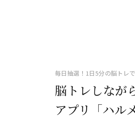
毎日抽選！1日5分の脳トレ
脳トレしなが
アプリ「ハル