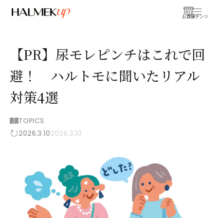
お買物
コンテンツ
【PR】尿モレピンチはこれで回
避！ ハルトモに聞いたリアル
対策4選
TOPICS
2026.3.10
2026.3.10