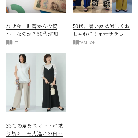
なぜ今「貯蓄から投資
50代、暑い夏は涼しくお
へ」なのか？50代が知る
しゃれに！足元サラっと
べきお金の新常識
快適「優秀ワイドパン
LIFE
FASHION
ツ」
35℃の夏をスマートに乗
り切る！袖丈違いの白シ