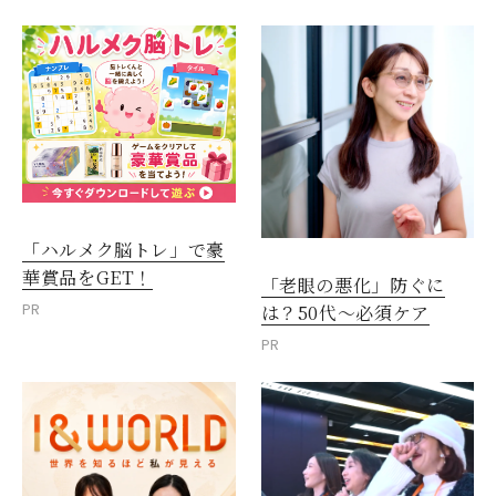
「ハルメク脳トレ」で豪
華賞品をGET！
「老眼の悪化」防ぐに
PR
は？50代～必須ケア
PR