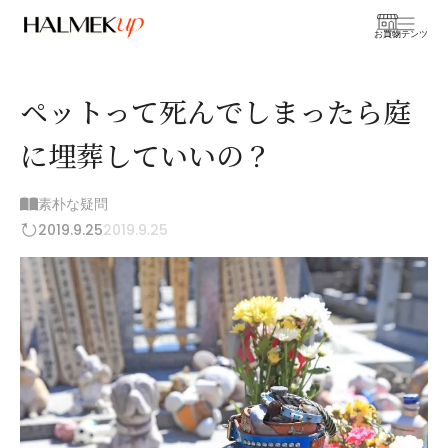
お買物
コンテンツ
ペットって死んでしまったら庭
に埋葬していいの？
素朴な疑問
2019.9.25
2019.9.25