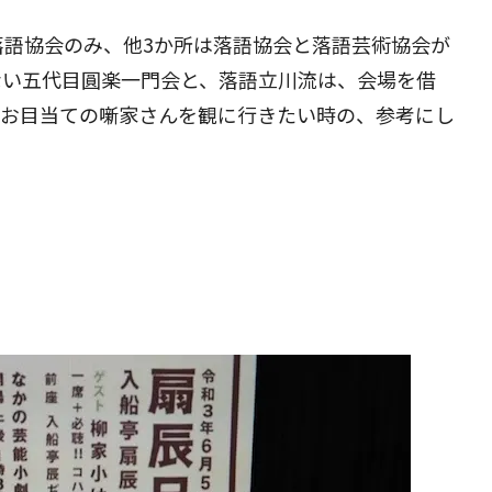
落語協会のみ、他3か所は落語協会と落語芸術協会が
ない五代目圓楽一門会と、落語立川流は、会場を借
。お目当ての噺家さんを観に行きたい時の、参考にし