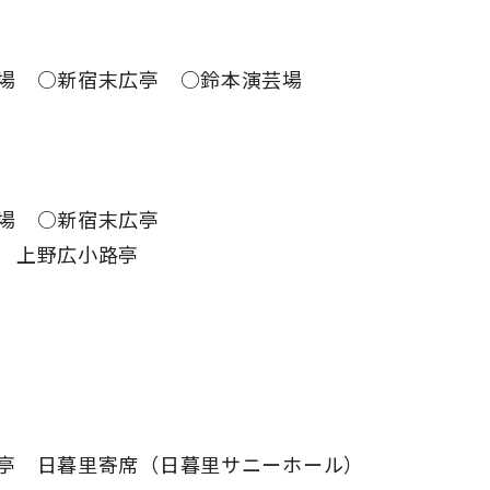
閉じる
場 ○新宿末広亭 ○鈴本演芸場
場 ○新宿末広亭
 上野広小路亭
亭 日暮里寄席（日暮里サニーホール）