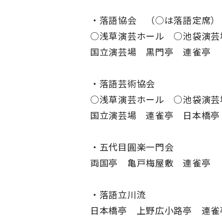
落語協会 （○は落語定席）
○浅草演芸ホール ○池袋演芸
国立演芸場 黒門亭 連雀亭
落語芸術協会
○浅草演芸ホール ○池袋演芸
国立演芸場 連雀亭 日本橋亭
五代目圓楽一門会
両国亭 亀戸梅屋敷 連雀亭
落語立川流
日本橋亭 上野広小路亭 連雀