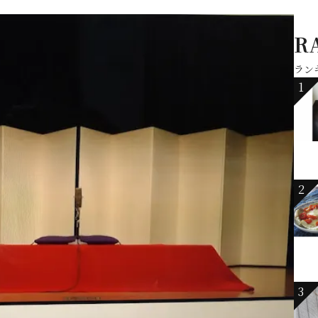
R
ラン
1
2
3