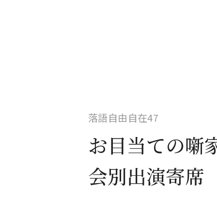
落語自由自在47
お目当ての噺
会別出演寄席