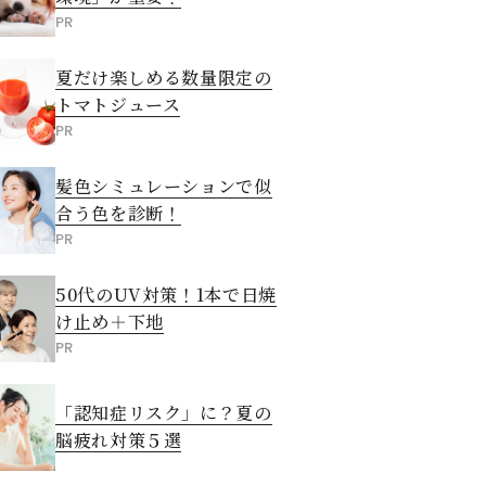
PR
夏だけ楽しめる数量限定の
トマトジュース
PR
髪色シミュレーションで似
合う色を診断！
PR
50代のUV対策！1本で日焼
け止め＋下地
PR
「認知症リスク」に？夏の
脳疲れ対策５選