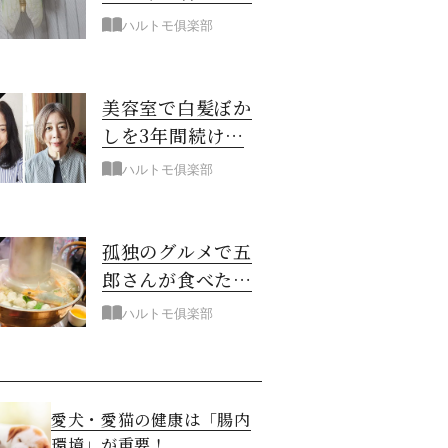
察してみました
ハルトモ俱楽部
美容室で白髪ぼか
しを3年間続けて
きた経過
ハルトモ俱楽部
孤独のグルメで五
郎さんが食べた台
湾の鍋をご家庭
ハルトモ俱楽部
で！
愛犬・愛猫の健康は「腸内
環境」が重要！