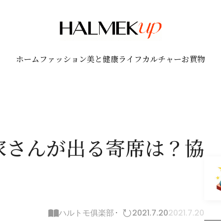
ホーム
ファッション
美と健康
ライフ
カルチャー
お買物
家さんが出る寄席は？協
ハルトモ俱楽部
2021.7.20
2021.7.20