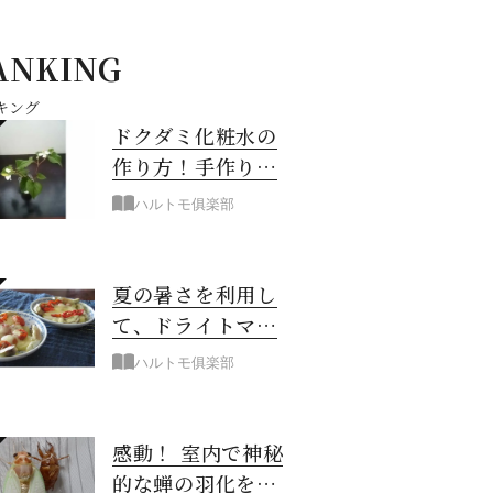
ANKING
キング
ドクダミ化粧水の
作り方！手作り化
粧水の材料・手
ハルトモ俱楽部
順・使い方を紹介
夏の暑さを利用し
て、ドライトマト
作り！
ハルトモ俱楽部
感動！ 室内で神秘
的な蝉の羽化を観