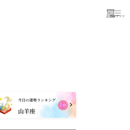
コンテンツ
お買物
今日の運勢ランキング
2
位
山羊座
獅子座