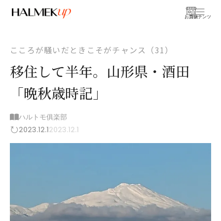
お買物
コンテンツ
こころが騒いだときこそがチャンス（31）
移住して半年。山形県・酒田
「晩秋歳時記」
ハルトモ俱楽部
2023.12.1
2023.12.1