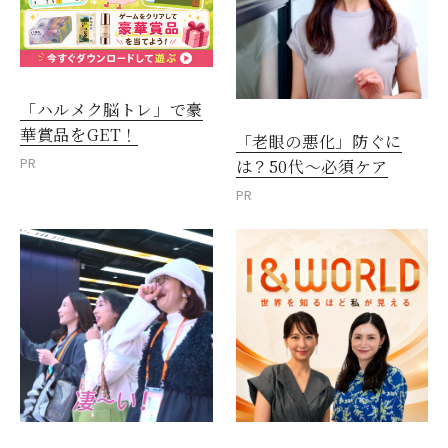
「ハルメク脳トレ」で豪
華賞品をGET！
「老眼の悪化」防ぐに
PR
は？50代～必須ケア
PR