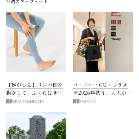
今週のアップデート
【足がつる】リンパ節を
ユニクロ・GU・プラス
動かして、ふくらはぎの
テ2026年秋冬、大人が着
むくみ、こむら返りを解
たい新作服は？
BEAUTY&HEALTH
FASHION
消