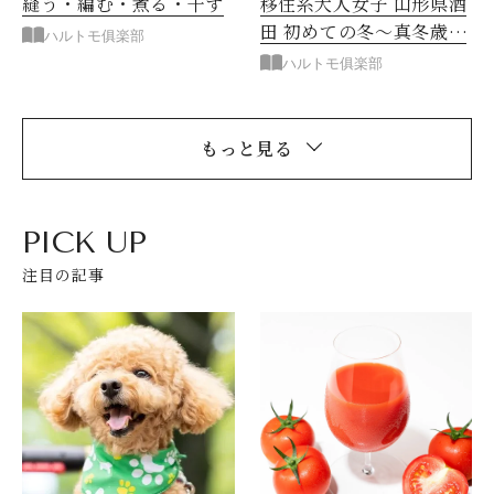
縫う・編む・煮る・干す
移住系大人女子 山形県酒
田 初めての冬～真冬歳時
ハルトモ俱楽部
記
ハルトモ俱楽部
もっと見る
PICK UP
注目の記事