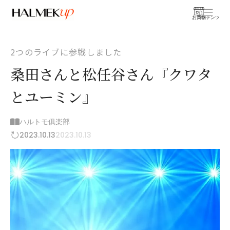
お買物
コンテンツ
2つのライブに参戦しました
桑田さんと松任谷さん『クワタ
とユーミン』
ハルトモ俱楽部
2023.10.13
2023.10.13