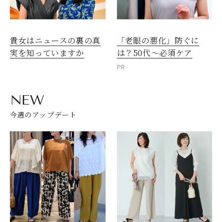
貴女はニュースの裏の真
「老眼の悪化」防ぐに
実を知っていますか
は？50代～必須ケア
PR
NEW
今週のアップデート