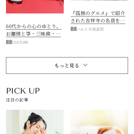
『孤独のグルメ』で紹介
された吉祥寺の名店をた
60代からの心のゆとり。
どる！
ハルトモ俱楽部
お雛様と箏・三味線・ハ
ープが奏でる春の調べ
CULTURE
もっと見る
PICK UP
注目の記事