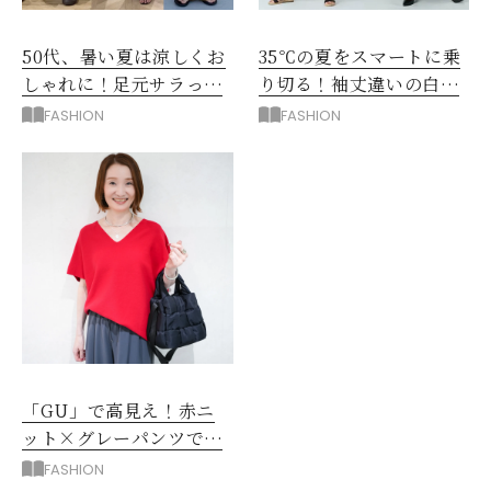
50代、暑い夏は涼しくお
35℃の夏をスマートに乗
しゃれに！足元サラっと
り切る！袖丈違いの白シ
快適「優秀ワイドパン
アー2枚で5着回し
FASHION
FASHION
ツ」
「GU」で高見え！赤ニ
ット×グレーパンツで作
る大人の休日コーデ
FASHION