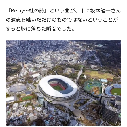
『Relay～杜の詩』という曲が、単に坂本龍一さん
の遺志を継いだだけのものではないということが
すっと腑に落ちた瞬間でした。
閉じる