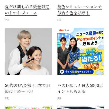
夏だけ楽しめる数量限定
髪色シミュレーションで
のトマトジュース
似合う色を診断！
PR
PR
50代のUV対策！1本で日
ハズレなし！最大5000ポ
焼け止め＋下地
イントもらえる
PR
PR