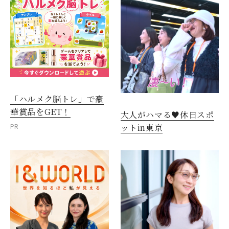
「ハルメク脳トレ」で豪
華賞品をGET！
大人がハマる♥休日スポ
PR
ットin東京