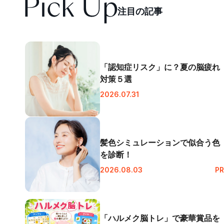
注
目
の
記
事
「認知症リスク」に？夏の脳疲れ
対策５選
2026.07.31
髪色シミュレーションで似合う色
を診断！
2026.08.03
PR
「ハルメク脳トレ」で豪華賞品を