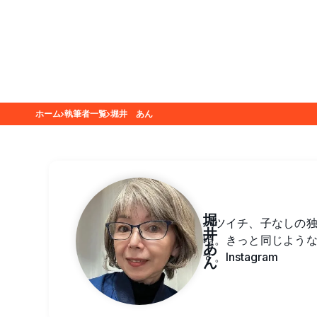
ホーム
執筆者一覧
堀井 あん
堀
バツイチ、子なしの
井
頃。きっと同じよう
あ
す。Instagram
ん