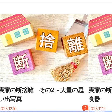
実家の断捨離 その2～大量の思
実家の断
い出写真
食器
2
2023.12.16
2023.11.17