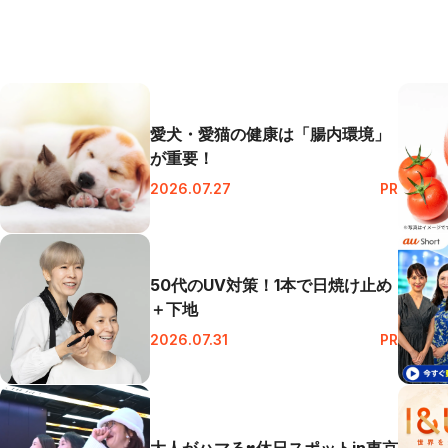
愛犬・愛猫の健康は「腸内環境」
閉じる
が重要！
2026.07.27
PR
50代のUV対策！1本で日焼け止め
＋下地
2026.07.31
PR
大人がハマる♥休日スポットin東京