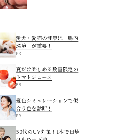
た意外な答え
愛犬・愛猫の健康は「腸内
環境」が重要！
PR
夏だけ楽しめる数量限定の
トマトジュース
PR
髪色シミュレーションで似
合う色を診断！
PR
50代のUV対策！1本で日焼
け止め＋下地