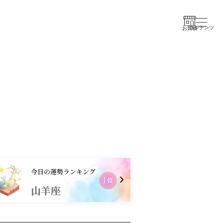
コンテンツ
お買物
今日の運勢ランキング
2
位
獅子座