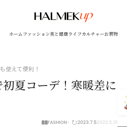
ホーム
ファッション
美と健康
ライフ
カルチャー
お買物
も使えて便利！
で初夏コーデ！寒暖差に
FASHION
2023.7.5
2022.5.31