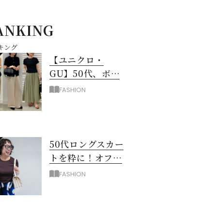
ANKING
キング
【ユニクロ・
GU】50代、ボト
ムスに迷ったら！
FASHION
3990円以下スカー
ト＆パンツ
50代ロングスカー
トを粋に！オフィ
ス＆お出掛けに映
FASHION
える配色のコツ