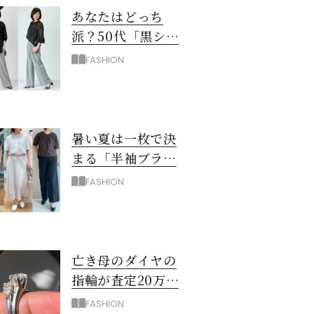
あなたはどっち
派？50代「黒シア
ー×ユニクロワイ
FASHION
ドパンツ」夏のモ
ノトーンコーデ
暑い夏は一枚で決
まる「半袖ブラウ
ス＆シャツ」で時
FASHION
短！大人の通勤コ
ーデ
亡き母のダイヤの
指輪が査定20万…
売る？50代が出し
FASHION