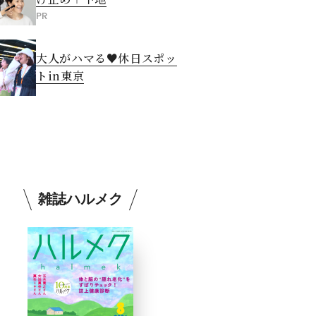
PR
大人がハマる♥休日スポッ
トin東京
雑誌ハルメク